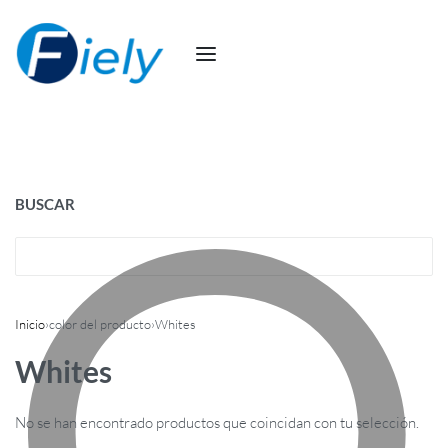
BUSCAR
Inicio
›
color del producto
›
Whites
Whites
No se han encontrado productos que coincidan con tu selección.