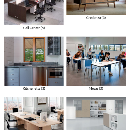
Credenza
(3)
Call Center
(5)
Kitchenette
(3)
Mesas
(5)