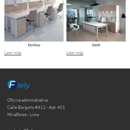
Durbuy
Genk
Leer más
Leer más
Oficina administrativa
Calle Borgoño #411 - Apt. 401
Miraflores - Lima