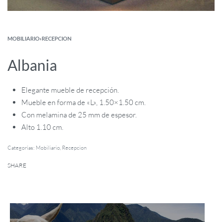
MOBILIARIO
›
RECEPCION
Albania
Elegante mueble de recepción.
Mueble en forma de «L», 1.50×1.50 cm.
Con melamina de 25 mm de espesor.
Alto 1.10 cm.
Categorías:
Mobiliario
,
Recepcion
SHARE