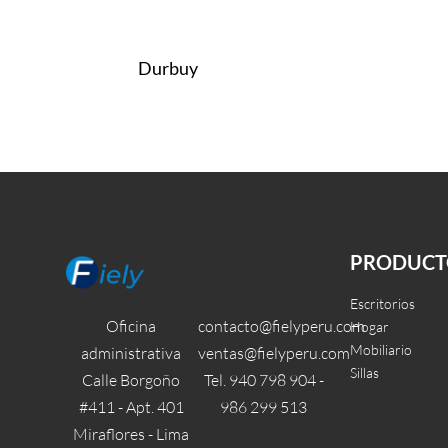
Durbuy
Leer más
Leer más
QUICKVIEW
QUI
PRODUCT
Escritorios
Oficina
contacto@fielyperu.com
Hogar
Mobiliario
administrativa
ventas@fielyperu.com
Sillas
Calle Borgoño
Tel. 940 798 904 -
#411 - Apt. 401
986 299 513
Miraflores - Lima