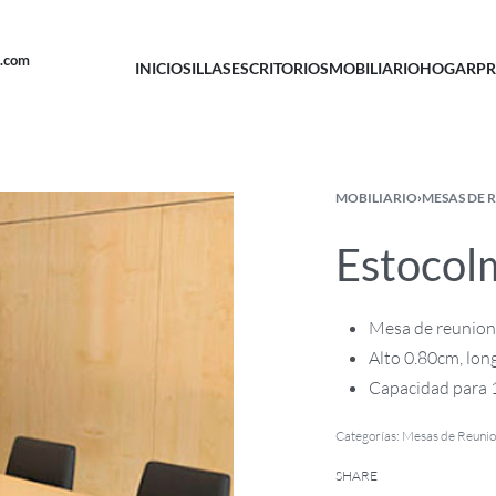
u.com
INICIO
SILLAS
ESCRITORIOS
MOBILIARIO
HOGAR
PR
MOBILIARIO
›
MESAS DE 
Estocol
Mesa de reunion
Alto 0.80cm, lon
Capacidad para 1
Categorías:
Mesas de Reuni
SHARE