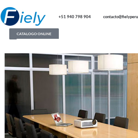
+51 940 798 904
contacto@fielyper
CATALOGO ONLINE