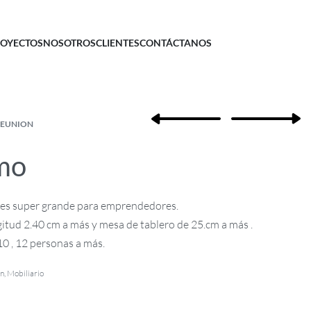
OYECTOS
NOSOTROS
CLIENTES
CONTÁCTANOS
REUNION
mo
es super grande para emprendedores.
gitud 2.40 cm a más y mesa de tablero de 25.cm a más .
0 , 12 personas a más.
on
,
Mobiliario