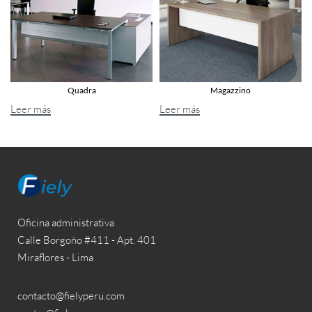
Quadra
Magazzino
Leer más
Leer más
Oficina administrativa
Calle Borgoño #411 - Apt. 401
Miraflores - Lima
contacto@fielyperu.com