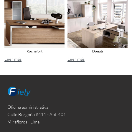
Rochefort
Donati
Leer más
Leer más
Oficina administrativa
Calle Borgoño #411 - Apt. 401
Miraflores - Lima