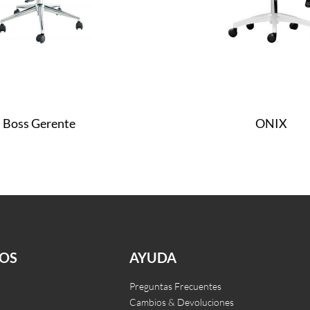
Boss Gerente
ONIX
Leer más
CKVIEW
QUICKVIEW
OS
AYUDA
Preguntas Frecuentes
Cambios & Devoluciones