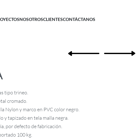
OYECTOS
NOSOTROS
CLIENTES
CONTÁCTANOS
A
as tipo trineo.
etal cromado.
la Nylon y marco en PVC color negro.
o y tapizado en tela malla negra.
a, por defecto de fabricación.
ortado 100 kg.