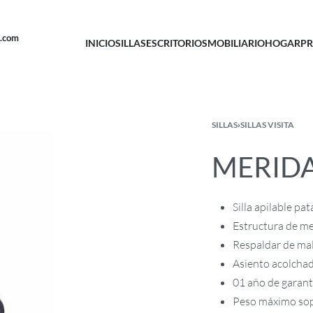
u.com
INICIO
SILLAS
ESCRITORIOS
MOBILIARIO
HOGAR
PR
SILLAS
›
SILLAS VISITA
MERID
Silla apilable pat
Estructura de m
Respaldar de mal
Asiento acolchad
01 año de garantí
Peso máximo sop