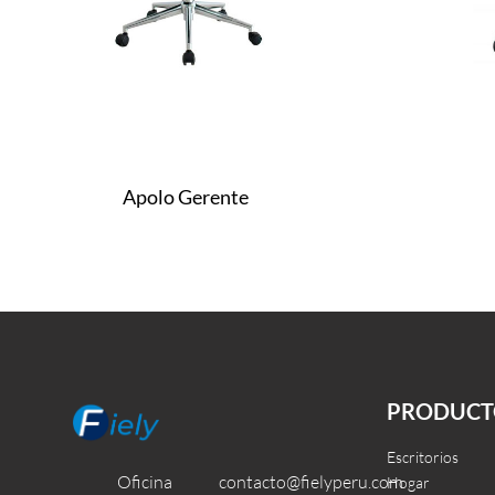
Apolo Gerente
Leer más
Leer más
QUICKVIEW
QUI
PRODUCT
Escritorios
Oficina
contacto@fielyperu.com
Hogar