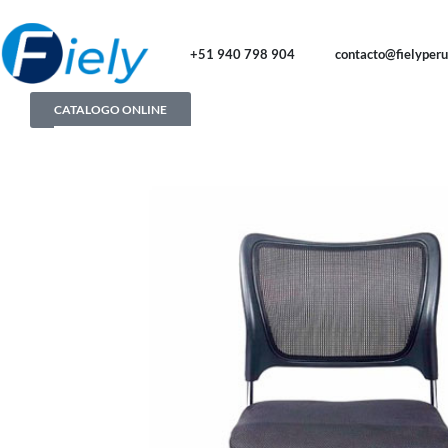
+51 940 798 904
contacto@fielyper
CATALOGO ONLINE