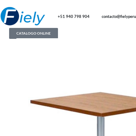
+51 940 798 904
contacto@fielyper
CATALOGO ONLINE