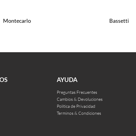
Montecarlo
Bassetti
Leer más
CKVIEW
QUICKVIEW
OS
AYUDA
Preguntas Frecuentes
Cambios & Devoluciones
Politica de Privacidad
Terminos & Condiciones