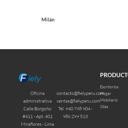
Milán
Leer más
Leer más
QUICKVIEW
QUI
PRODUCT
Escritorios
Oficina
contacto@fielyperu.com
Hogar
Mobiliario
administrativa
ventas@fielyperu.com
Sillas
Calle Borgoño
Tel. 940 798 904 -
#411 - Apt. 401
986 299 513
Miraflores - Lima