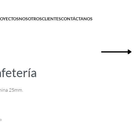
OYECTOS
NOSOTROS
CLIENTES
CONTÁCTANOS
fetería
mina 25mm.
o