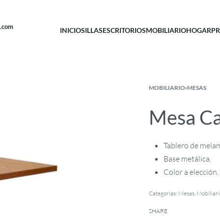
u.com
INICIO
SILLAS
ESCRITORIOS
MOBILIARIO
HOGAR
PR
MOBILIARIO
›
MESAS
Mesa Ca
Tablero de mela
Base metálica.
Color a elección.
Categorías:
Mesas
,
Mobiliari
SHARE