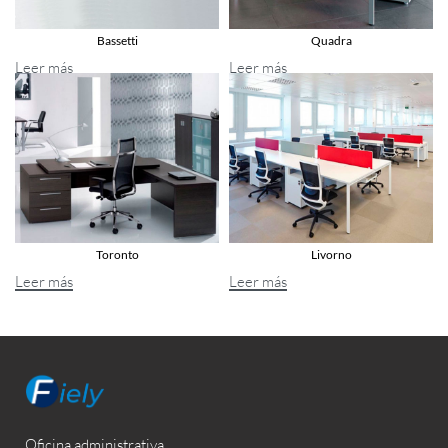
Bassetti
Quadra
Leer más
Leer más
Toronto
Livorno
Leer más
Leer más
Oficina administrativa