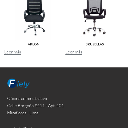
ARLON
BRUSELLAS
Leer más
Leer más
Oficina administrativa
Calle Borgoño #411 - Apt. 401
Miraflores - Lima