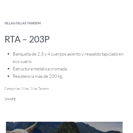
SILLAS
›
SILLAS TANDEM
RTA – 203P
Banqueta de 2,3 y 4 cuerpos asiento y respaldo tapizado en
eco cuero.
Estructura metálica cromada.
Resistencia más de 200 kg.
Categorías:
Sillas
,
Sillas Tandem
SHARE