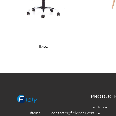
Ibiza
Leer más
Leer más
QUICKVIEW
QUI
PRODUCT
Escritorios
Oficina
contacto@fielyperu.com
Hogar