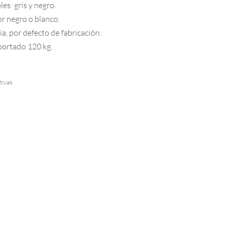
es: gris y negro.
r negro o blanco.
a, por defecto de fabricación.
ortado 120 kg.
utivas