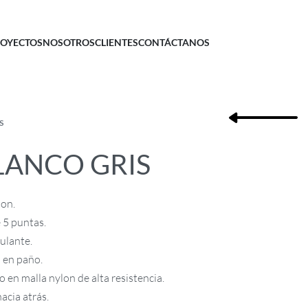
OYECTOS
NOSOTROS
CLIENTES
CONTÁCTANOS
S
LANCO GRIS
lon.
 5 puntas.
ulante.
 en paño.
 en malla nylon de alta resistencia.
acia atrás.