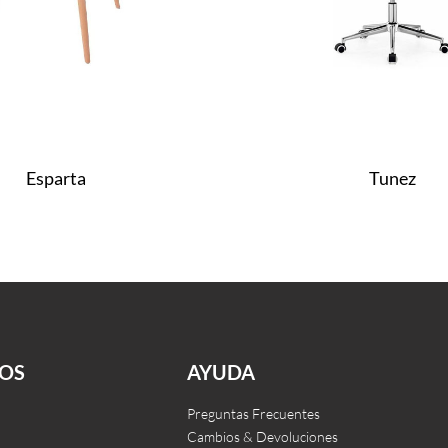
Esparta
Tunez
Leer más
CKVIEW
QUICKVIEW
OS
AYUDA
Preguntas Frecuentes
Cambios & Devoluciones