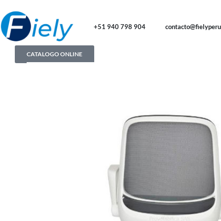
+51 940 798 904
contacto@fielyper
CATALOGO ONLINE