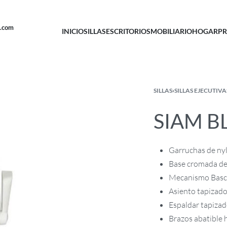
u.com
INICIO
SILLAS
ESCRITORIOS
MOBILIARIO
HOGAR
PR
SILLAS
›
SILLAS EJECUTIVA
SIAM B
Garruchas de ny
Base cromada de
Mecanismo Basc
Asiento tapizado
Espaldar tapizado
Brazos abatible h