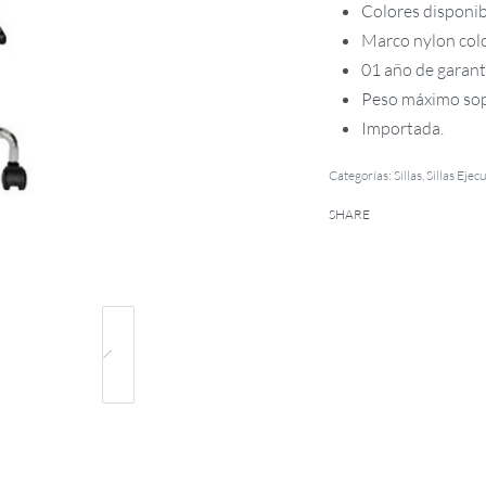
Colores disponibl
Marco nylon colo
01 año de garantí
Peso máximo sop
Importada.
Categorías:
Sillas
,
Sillas Ejec
SHARE