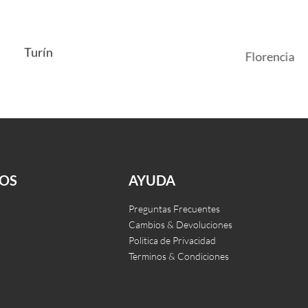
Turín
Florencia
Leer más
CKVIEW
QUICKVIEW
OS
AYUDA
Preguntas Frecuentes
Cambios & Devoluciones
Politica de Privacidad
Terminos & Condiciones