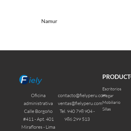
Namur
Leer más
Leer más
QUICKVIEW
QUI
PRODUCT
Escritorios
Oficina
contacto@fielyperu.com
Hogar
Mobiliario
administrativa
ventas@fielyperu.com
Sillas
Calle Borgoño
Tel. 940 798 904 -
#411 - Apt. 401
986 299 513
Miraflores - Lima