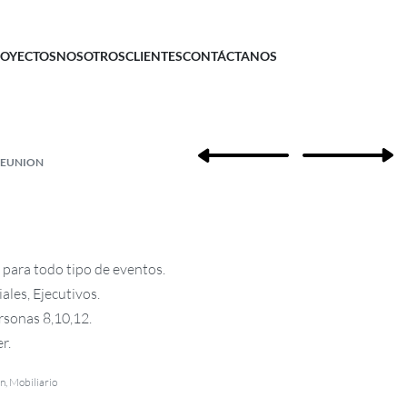
OYECTOS
NOSOTROS
CLIENTES
CONTÁCTANOS
REUNION
para todo tipo de eventos.
les, Ejecutivos.
rsonas 8,10,12.
r.
on
,
Mobiliario