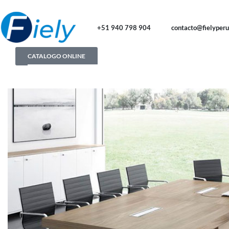
+51 940 798 904
contacto@fielyper
CATALOGO ONLINE