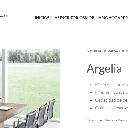
u.com
INICIO
SILLAS
ESCRITORIOS
MOBILIARIO
HOGAR
PR
MOBILIARIO
›
MESAS DE 
Argelia
Mesa de reunión 
Modelos Gerencia
Capacidad de pe
Colores al escoge
Categorías:
Mesas de Reuni