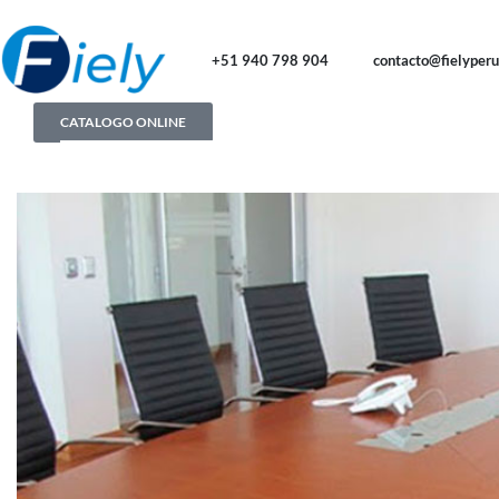
+51 940 798 904
contacto@fielyper
CATALOGO ONLINE