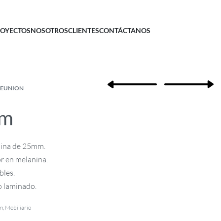
OYECTOS
NOSOTROS
CLIENTES
CONTÁCTANOS
REUNION
rm
nina de 25mm.
r en melanina.
bles.
o laminado.
on
,
Mobiliario