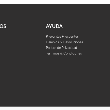
Vione
Kampen
Leer más
CKVIEW
QUICKVIEW
OS
AYUDA
Preguntas Frecuentes
Cambios & Devoluciones
Politica de Privacidad
Terminos & Condiciones