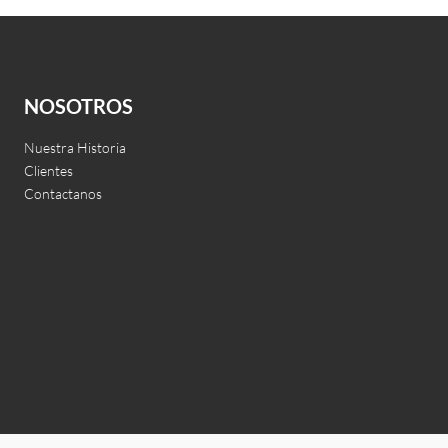
Livorno
Leer más
QUICKVIEW
NOSOTROS
Nuestra Historia
Clientes
Contactanos