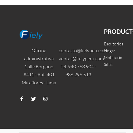
Milán
Leer más
Leer más
QUICKVIEW
QUI
PRODUCT
Escritorios
Oficina
contacto@fielyperu.com
Hogar
Mobiliario
administrativa
ventas@fielyperu.com
Sillas
Calle Borgoño
Tel. 940 798 904 -
#411 - Apt. 401
986 299 513
Miraflores - Lima