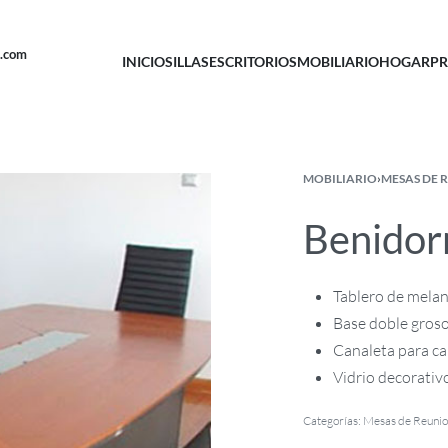
u.com
INICIO
SILLAS
ESCRITORIOS
MOBILIARIO
HOGAR
PR
MOBILIARIO
›
MESAS DE 
Benido
Tablero de mela
Base doble groso
Canaleta para ca
Vidrio decorativ
Categorías:
Mesas de Reuni