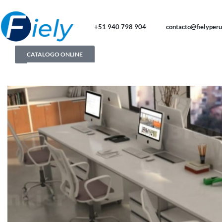
+51 940 798 904
contacto@fielyper
CATALOGO ONLINE