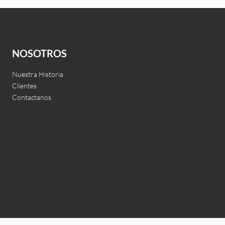
Lisse
Leer más
QUICKVIEW
NOSOTROS
Nuestra Historia
Clientes
Contactanos