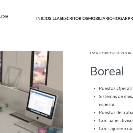
u.com
INICIO
SILLAS
ESCRITORIOS
MOBILIARIO
HOGAR
PR
ESCRITORIOS
›
ESCRITOR
Boreal
Puestos Operati
Sistemas de mesa
espesor.
Puestos de traba
Con panel diviso
Con cajonera rod