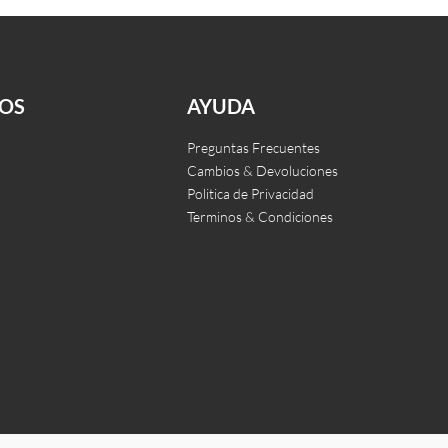
Pizzi
Livorno
Leer más
CKVIEW
QUICKVIEW
OS
AYUDA
Preguntas Frecuentes
Cambios & Devoluciones
Politica de Privacidad
Terminos & Condiciones