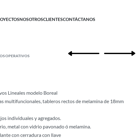
OYECTOS
NOSOTROS
CLIENTES
CONTÁCTANOS
IOS OPERATIVOS
vos Lineales modelo Boreal
s multifuncionales, tableros rectos de melamina de 18mm
jos individuales y agregados.
rio, metal con vidrio pavonado ó melamina.
ante con cerradura con llave