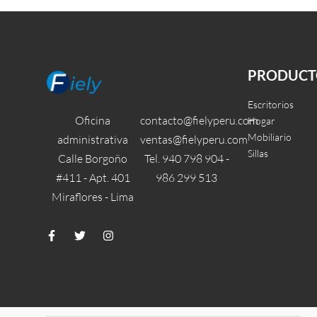
Turín
Leer más
Leer más
QUICKVIEW
QUI
PRODUCT
Escritorios
Oficina
contacto@fielyperu.com
Hogar
Mobiliario
administrativa
ventas@fielyperu.com
Sillas
Calle Borgoño
Tel. 940 798 904 -
#411 - Apt. 401
986 299 513
Miraflores - Lima