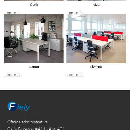
Genk
Niza
Leer más
Leer más
Namur
Livorno
Leer más
Leer más
Oficina administrativa
Calle Borgoño #411 - Apt. 401