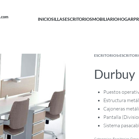
u.com
INICIO
SILLAS
ESCRITORIOS
MOBILIARIO
HOGAR
PR
ESCRITORIOS
›
ESCRITOR
Durbuy
Puestos operati
Estructura metál
Cajoneras metáli
Pantalla (Divisi
Sistema pasacabl
Categorías:
Escritorios Oper