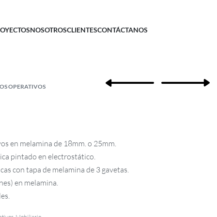
OYECTOS
NOSOTROS
CLIENTES
CONTÁCTANOS
IOS OPERATIVOS
vos en melamina de 18mm. o 25mm.
ica pintado en electrostático.
cas con tapa de melamina de 3 gavetas.
ones) en melamina.
es.
ativos
,
Mobiliario