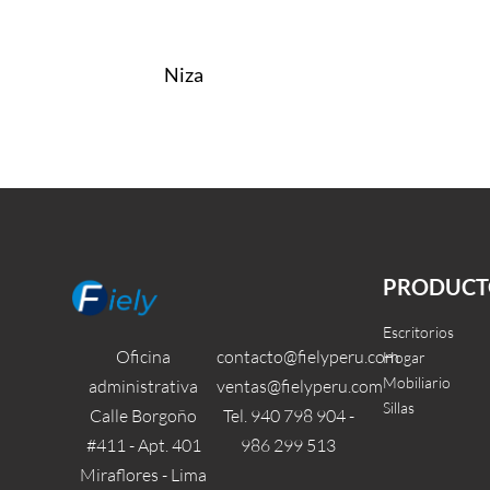
Niza
Leer más
Leer más
QUICKVIEW
QUI
PRODUCT
Escritorios
Oficina
contacto@fielyperu.com
Hogar
Mobiliario
administrativa
ventas@fielyperu.com
Sillas
Calle Borgoño
Tel. 940 798 904 -
#411 - Apt. 401
986 299 513
Miraflores - Lima