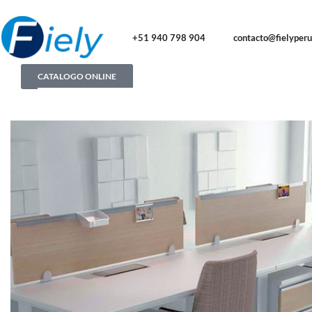
+51 940 798 904
contacto@fielyper
CATALOGO ONLINE