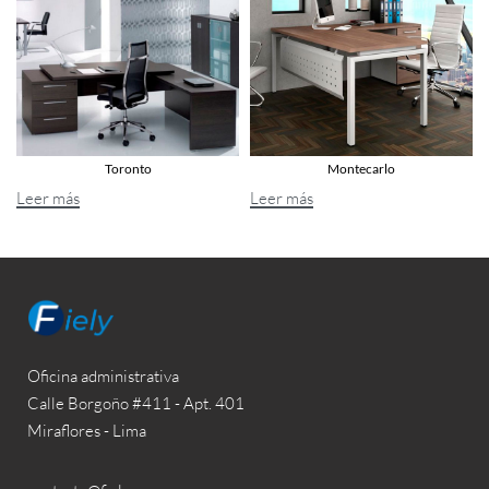
Toronto
Montecarlo
Leer más
Leer más
Oficina administrativa
Calle Borgoño #411 - Apt. 401
Miraflores - Lima