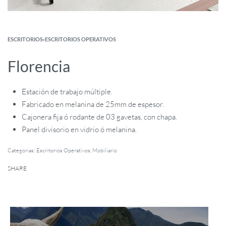
ESCRITORIOS
›
ESCRITORIOS OPERATIVOS
Florencia
Estación de trabajo múltiple.
Fabricado en melanina de 25mm de espesor.
Cajonera fija ó rodante de 03 gavetas, con chapa.
Panel divisorio en vidrio ó melanina.
Categorías:
Escritorios Operativos
,
Mobiliario
SHARE