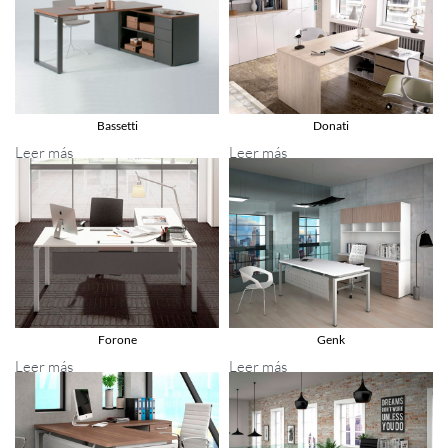
Bassetti
Donati
Leer más
Leer más
Forone
Genk
Leer más
Leer más