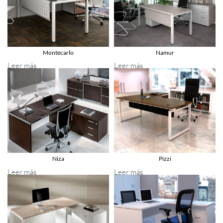
Montecarlo
Namur
Leer más
Leer más
Niza
Pizzi
Leer más
Leer más