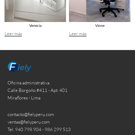
Venecia
Vione
Leer más
Leer más
Oficina administrativa
Calle Borgoño #411 - Apt. 401
Miraflores - Lima
contacto@fielyperu.com
ventas@fielyperu.com
Tel. 940 798 904 - 986 299 513